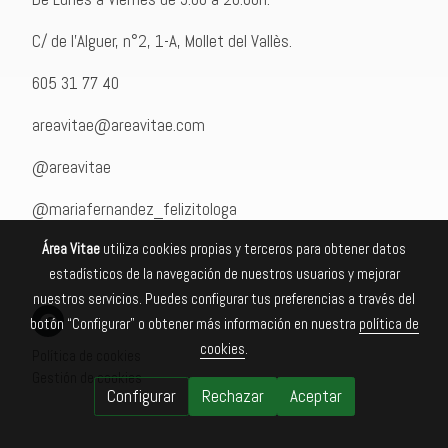
C/ de l'Alguer, n°2, 1-A, Mollet del Vallès.
605 31 77 40
areavitae@areavitae.com
@areavitae
@mariafernandez_felizitologa
Área Vitae
utiliza cookies propias y terceros para obtener datos
estadísticos de la navegación de nuestros usuarios y mejorar
nuestros servicios. Puedes configurar tus preferencias a través del
botón “Configurar” o obtener más información en nuestra
política de
cookies
.
Política de cookies
Gestión de cookies
Configurar
Rechazar
Aceptar