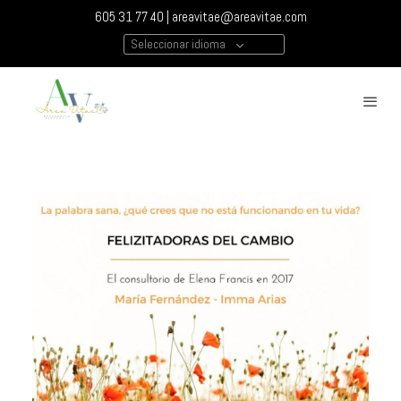
605 31 77 40 |
areavitae@areavitae.com
Seleccionar idioma