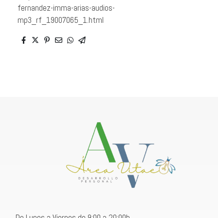
fernandez-imma-arias-audios-
mp3_rf_19007065_1.html
De Lunes a Viernes de 9:00 a 20:00h.