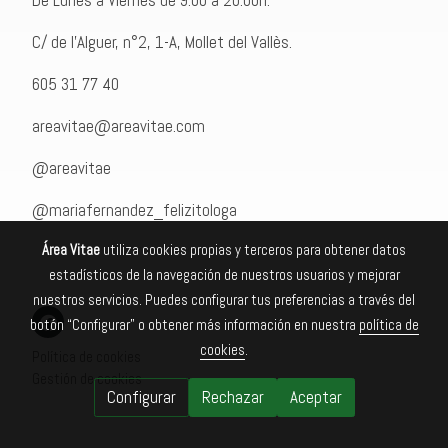
De Lunes a Viernes de 9:00 a 20:00h.
C/ de l'Alguer, n°2, 1-A, Mollet del Vallès.
605 31 77 40
areavitae@areavitae.com
@areavitae
@mariafernandez_felizitologa
Área Vitae
utiliza cookies propias y terceros para obtener datos
estadísticos de la navegación de nuestros usuarios y mejorar
nuestros servicios. Puedes configurar tus preferencias a través del
botón “Configurar” o obtener más información en nuestra
política de
cookies
.
Política de cookies
Gestión de cookies
Configurar
Rechazar
Aceptar