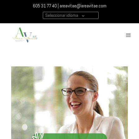
605 31 77 40 |
areavitae@areavitae.com
Seleccionar idioma