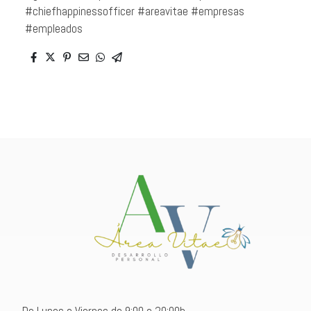
#chiefhappinessofficer #areavitae #empresas
#empleados